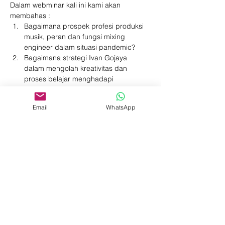
Dalam webminar kali ini kami akan 
membahas :
Bagaimana prospek profesi produksi 
musik, peran dan fungsi mixing 
engineer dalam situasi pandemic?
Bagaimana strategi Ivan Gojaya 
dalam mengolah kreativitas dan 
proses belajar menghadapi 
perubahan yang dinamis?
Apa saja rospek karir mixing 
Email
WhatsApp
engineer ke depan dalam konteks 
kemajuan kecerdasan buatan dan 
tantangan lainnya?
Share This Event