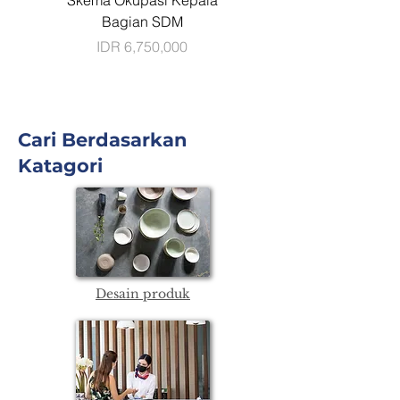
Skema Okupasi Kepala
EnglishScore by Britis
Bagian SDM
Price
IDR 6,750,000
Cari Berdasarkan
Katagori
Desain produk