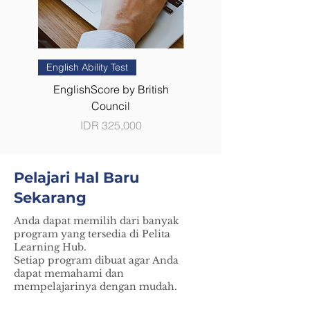
English Ability Test
Indonesian Languag
Program Placement Te
EnglishScore by British
Council
Price
IDR 325,000
Pelajari Hal Baru
Sekarang
​Anda dapat memilih dari banyak
program yang tersedia di Pelita
Learning Hub.
Setiap program dibuat agar Anda
dapat memahami dan
mempelajarinya dengan mudah.