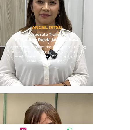
ANGEL RITSU
Corporate Training
PT Sumber Rejeki jatra Perkasa
“Benefit yang didapat dari Corporate Training
Pelita Learning Hub sangat banyak. Mulai dari
benefit dalam pekerjaan, sampai pada
kehidupan sehari-hari”