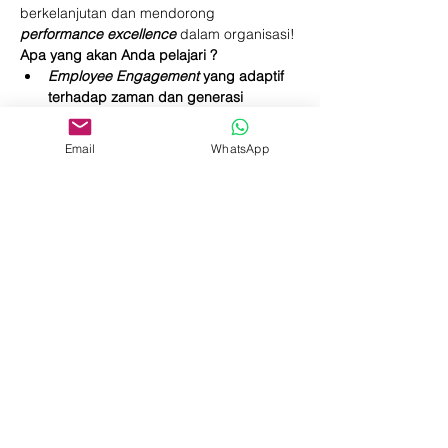
berkelanjutan dan mendorong 
performance excellence
 dalam organisasi!
Apa yang akan Anda pelajari ?
Employee Engagement
 yang adaptif 
terhadap zaman dan generasi
Roadmap 
dari
 Employee Engagement 
menuju keunggulan Kinerja
Email
WhatsApp
Read More >
Share This Event
Beranda