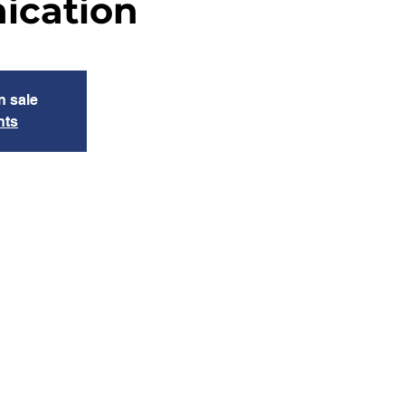
cation
n sale
nts