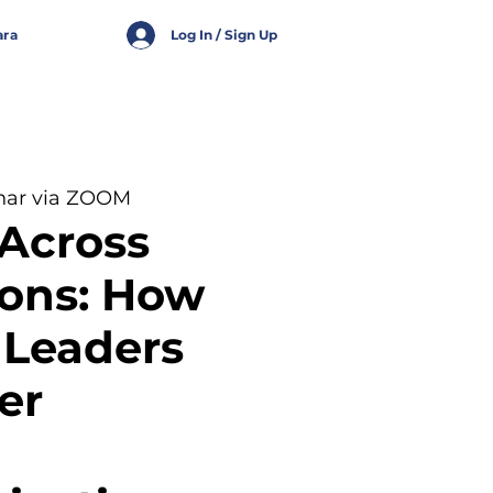
ara
Log In / Sign Up
nar via ZOOM
Across
ions: How
l Leaders
er