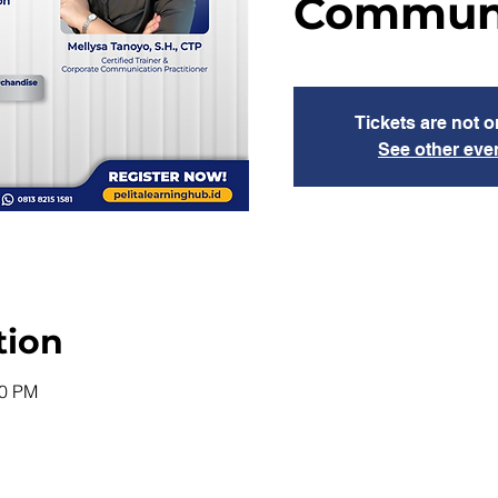
Communi
Tickets are not o
See other eve
tion
30 PM