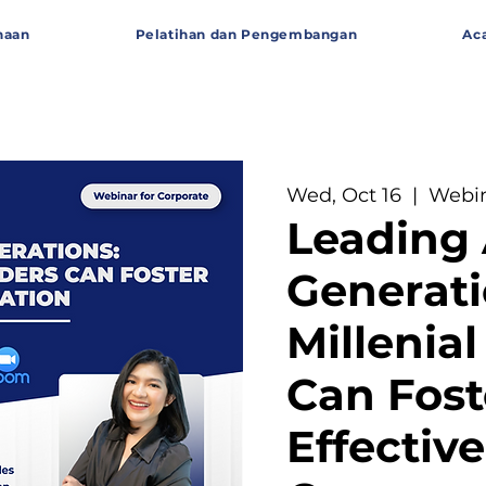
haan
Pelatihan dan Pengembangan
Ac
Wed, Oct 16
  |  
Webi
Leading 
Generat
Millenia
Can Fost
Effective