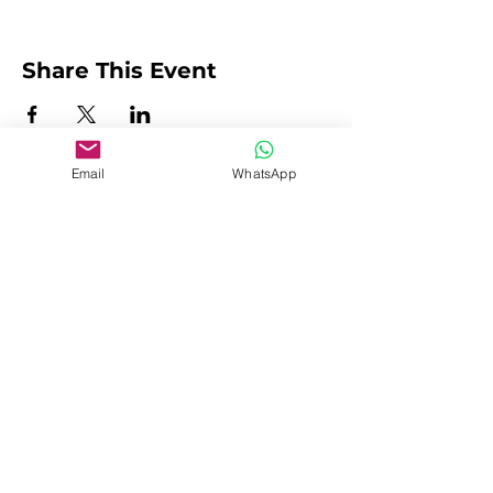
Share This Event
Email
WhatsApp
Beranda
Pelatihan Perusahaan
Kursus Pendek
Sertifikasi Profesional
Pelatihan Bahasa
Acara