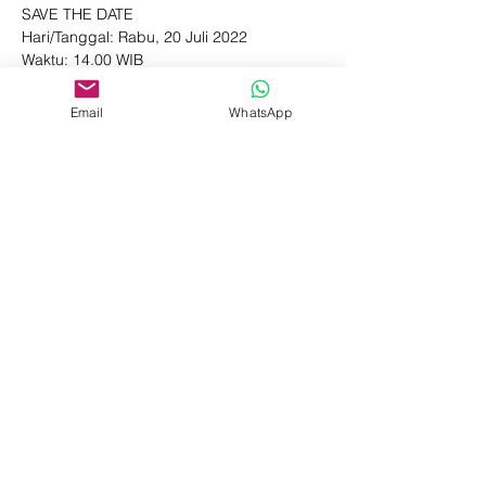
SAVE THE DATE
Hari/Tanggal: Rabu, 20 Juli 2022
Waktu: 14.00 WIB
Platform: ZOOM
Email
WhatsApp
Read More >
Share This Event
Beranda
Pelatihan Perusahaan
Kursus Pendek